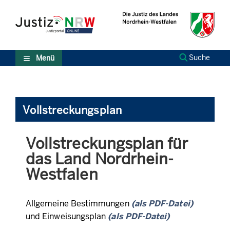
Direkt
Orientierungsbereich
zum
(Sprungmarken)
Inhalt
Zum
technischen
Menü
Zur
Suche
Menü
Suche
Zur
NRW-
Entscheidungssuche
Vollstreckungsplan
Zur
Hauptnavigation
Zum
Vollstreckungsplan für
aktuellen
Inhalt
das Land Nordrhein-
Zu
Westfalen
ausgewählten
Links
zu
Allgemeine Bestimmungen
(als PDF-Datei)
einzelnen
und Einweisungsplan
(als PDF-Datei)
Seiten